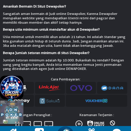
Amankah Bermain Di Situs Dewapoker?
Sangatlah aman bermain di judi online Dewapoker, Karena Dewapoker
merupakan website yang mendapatkan lisensi resmi dari pagcor dan
memiliki ribuan member dan aktif setiap harinya.
Berapa usia minimum untuk mendaftar akun di Dewapoker?
Usia minimal untuk memiliki akun adalah 21 tahun. Ini adalah standar yang
kita gunakan untuk hidup di seluruh dunia. Jadi, jangan mainkan aturan ini.
Jika ada masalah dengan usia, kami tidak akan bertanggung jawab.
Berapa jumlah setoran minimum di situs Dewapoker?
Jumlah setoran minimum adalah Rp 10.000. Bukankah itu rendah? Dengan
uang yang begitu banyak, Anda bisa memainkan semua jenis permainan
yang disediakan oleh agen judi online DEWAPOKER.
Cara Pembayaran:
Dukungan Perangkat :
Keamanan Terjamin :