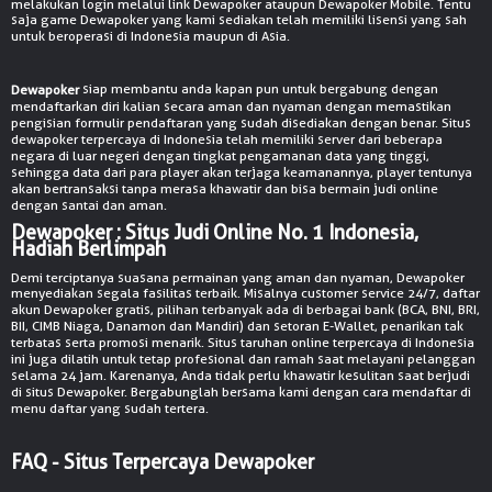
melakukan login melalui link Dewapoker ataupun Dewapoker Mobile. Tentu
© Copyright 2026 dewapoker666.net - All right reserved | 18+
saja game Dewapoker yang kami sediakan telah memiliki lisensi yang sah
untuk beroperasi di Indonesia maupun di Asia.
siap membantu anda kapan pun untuk bergabung dengan
Dewapoker
mendaftarkan diri kalian secara aman dan nyaman dengan memastikan
pengisian formulir pendaftaran yang sudah disediakan dengan benar. Situs
dewapoker terpercaya di Indonesia telah memiliki server dari beberapa
negara di luar negeri dengan tingkat pengamanan data yang tinggi,
sehingga data dari para player akan terjaga keamanannya, player tentunya
akan bertransaksi tanpa merasa khawatir dan bisa bermain judi online
dengan santai dan aman.
Dewapoker : Situs Judi Online No. 1 Indonesia,
Hadiah Berlimpah
Demi terciptanya suasana permainan yang aman dan nyaman, Dewapoker
menyediakan segala fasilitas terbaik. Misalnya customer service 24/7, daftar
akun Dewapoker gratis, pilihan terbanyak ada di berbagai bank (BCA, BNI, BRI,
BII, CIMB Niaga, Danamon dan Mandiri) dan setoran E-Wallet, penarikan tak
terbatas serta promosi menarik. Situs taruhan online terpercaya di Indonesia
ini juga dilatih untuk tetap profesional dan ramah saat melayani pelanggan
selama 24 jam. Karenanya, Anda tidak perlu khawatir kesulitan saat berjudi
di situs Dewapoker. Bergabunglah bersama kami dengan cara mendaftar di
menu daftar yang sudah tertera.
FAQ - Situs Terpercaya Dewapoker