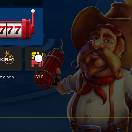
rmainan
69 Permainan
167 Permainan