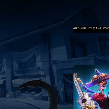
FO : TELAH HADIR DI DEWAPOKER, PENDAFTARAN E-WALLET (DANA, OVO, GOPA