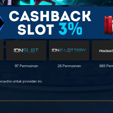
97 Permainan
26 Permainan
683 Pe
sedia untuk provider ini.