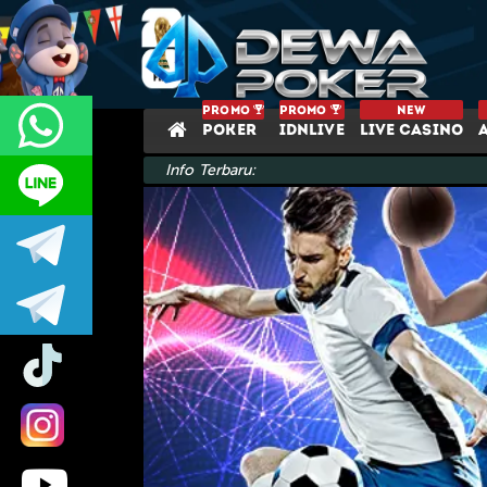
PROMO
PROMO
NEW
-
POKER
IDNLIVE
LIVE CASINO
MAS ONLINE!!!
Info Terbaru:
CS2DEWAPOKER
dewapoker_infoo
dewapoker_info
prmdewapkr
prmdewapkr
DEWAPOKEROFFICIAL