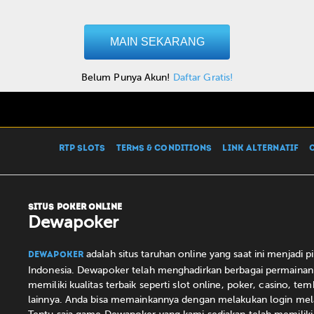
MAIN SEKARANG
Belum Punya Akun!
Daftar Gratis!
RTP SLOTS
TERMS & CONDITIONS
LINK ALTERNATIF
SITUS POKER ONLINE
Dewapoker
adalah situs taruhan online yang saat ini menjadi p
Dewapoker
Indonesia. Dewapoker telah menghadirkan berbagai permainan 
memiliki kualitas terbaik seperti slot online, poker, casino, t
lainnya. Anda bisa memainkannya dengan melakukan login mel