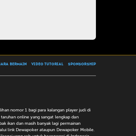
CARA BERMAIN
VIDEO TUTORIAL
SPONSORSHIP
ilihan nomor 1 bagi para kalangan player judi di
taruhan online yang sangat lengkap dan
embak ikan dan masih banyak lagi permainan
alui link Dewapoker ataupun Dewapoker Mobile.