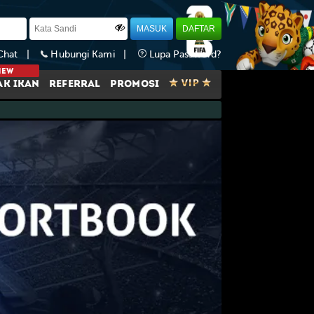
MASUK
 Chat |
Hubungi Kami |
Lupa Password?
NEW
AK IKAN
REFERRAL
PROMOSI