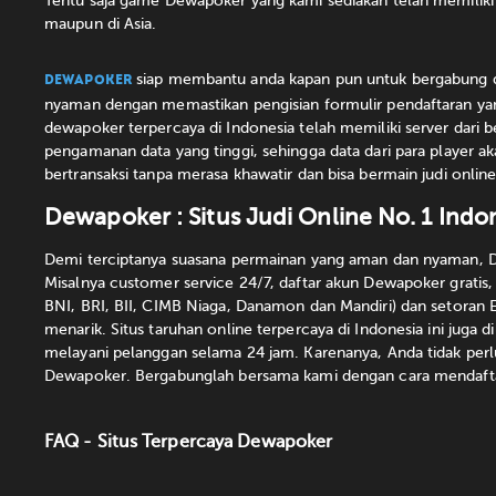
Tentu saja game Dewapoker yang kami sediakan telah memiliki l
maupun di Asia.
siap membantu anda kapan pun untuk bergabung de
Dewapoker
nyaman dengan memastikan pengisian formulir pendaftaran yan
dewapoker terpercaya di Indonesia telah memiliki server dari b
pengamanan data yang tinggi, sehingga data dari para player a
bertransaksi tanpa merasa khawatir dan bisa bermain judi onlin
Dewapoker : Situs Judi Online No. 1 Indo
Demi terciptanya suasana permainan yang aman dan nyaman, De
Misalnya customer service 24/7, daftar akun Dewapoker gratis, 
BNI, BRI, BII, CIMB Niaga, Danamon dan Mandiri) dan setoran E
menarik. Situs taruhan online terpercaya di Indonesia ini juga d
melayani pelanggan selama 24 jam. Karenanya, Anda tidak perlu k
Dewapoker. Bergabunglah bersama kami dengan cara mendaftar
FAQ - Situs Terpercaya Dewapoker