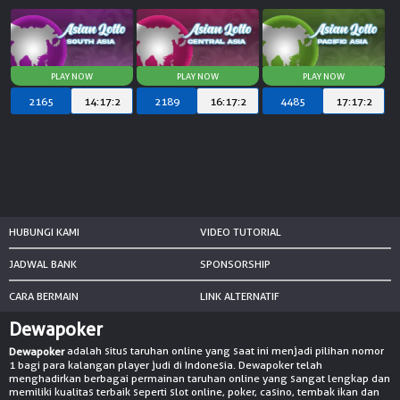
2165
14:17:1
2189
16:17:1
4485
17:17:1
HUBUNGI KAMI
VIDEO TUTORIAL
JADWAL BANK
SPONSORSHIP
CARA BERMAIN
LINK ALTERNATIF
Dewapoker
adalah situs taruhan online yang saat ini menjadi pilihan nomor
Dewapoker
1 bagi para kalangan player judi di Indonesia. Dewapoker telah
menghadirkan berbagai permainan taruhan online yang sangat lengkap dan
memiliki kualitas terbaik seperti slot online, poker, casino, tembak ikan dan