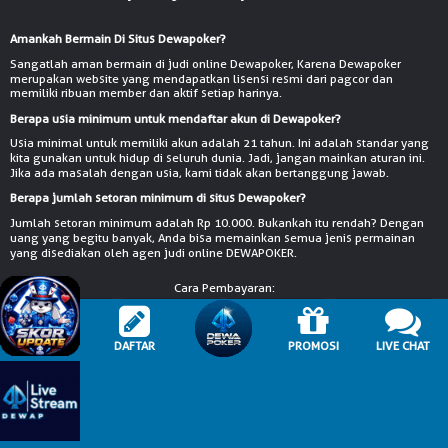
Amankah Bermain Di Situs Dewapoker?
Sangatlah aman bermain di judi online Dewapoker, Karena Dewapoker
merupakan website yang mendapatkan lisensi resmi dari pagcor dan
memiliki ribuan member dan aktif setiap harinya.
Berapa usia minimum untuk mendaftar akun di Dewapoker?
Usia minimal untuk memiliki akun adalah 21 tahun. Ini adalah standar yang
kita gunakan untuk hidup di seluruh dunia. Jadi, jangan mainkan aturan ini.
Jika ada masalah dengan usia, kami tidak akan bertanggung jawab.
Berapa jumlah setoran minimum di situs Dewapoker?
Jumlah setoran minimum adalah Rp 10.000. Bukankah itu rendah? Dengan
uang yang begitu banyak, Anda bisa memainkan semua jenis permainan
yang disediakan oleh agen judi online DEWAPOKER.
Cara Pembayaran:
HOME
DAFTAR
PROMOSI
LIVE CHAT
Dukungan Perangkat :
Keamanan Terjamin :