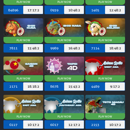
84896
17:17:1
0939
10:48:1
1405
12:48:1
7811
15:48:1
9989
16:48:1
7114
18:48:1
2171
18:18:1
8678
15:43:1
4489
9:17:1
0227
10:17:1
6017
12:17:1
2153
10:17:1