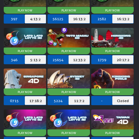
397
4:13:1
56125
16:13:1
2582
16:13:1
346
5:13:1
25654
12:33:1
1739
20:17:1
0715
17:18:1
5224
11:7:1
-
Closed