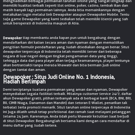
menghadirkan berbagai permainan taruhan online yang sangat lengkap dan
© Copyright 2026 dewapoker666.net - All right reserved | 18+
memiliki kualitas terbaik seperti slot online, poker, casino, tembak ikan dan
masih banyak lagi permainan lainnya. Anda bisa memainkannya dengan
melakukan login melalui link Dewapoker ataupun Dewapoker Mobile. Tentu
VIDEO QRIS BCA
saja game Dewapoker yang kami sediakan telah memiliki lisensi yang sah
untuk beroperasi di Indonesia maupun di Asia.
siap membantu anda kapan pun untuk bergabung dengan
Dewapoker
mendaftarkan diri kalian secara aman dan nyaman dengan memastikan
pengisian formulir pendaftaran yang sudah disediakan dengan benar. Situs
dewapoker terpercaya di Indonesia telah memiliki server dari beberapa
negara di luar negeri dengan tingkat pengamanan data yang tinggi,
sehingga data dari para player akan terjaga keamanannya, player tentunya
akan bertransaksi tanpa merasa khawatir dan bisa bermain judi online
dengan santai dan aman.
Dewapoker : Situs Judi Online No. 1 Indonesia,
Hadiah Berlimpah
VIDEO DEPO QR GOPAY
Demi terciptanya suasana permainan yang aman dan nyaman, Dewapoker
menyediakan segala fasilitas terbaik. Misalnya customer service 24/7, daftar
akun Dewapoker gratis, pilihan terbanyak ada di berbagai bank (BCA, BNI, BRI,
BII, CIMB Niaga, Danamon dan Mandiri) dan setoran E-Wallet, penarikan tak
terbatas serta promosi menarik. Situs taruhan online terpercaya di Indonesia
ini juga dilatih untuk tetap profesional dan ramah saat melayani pelanggan
selama 24 jam. Karenanya, Anda tidak perlu khawatir kesulitan saat berjudi
di situs Dewapoker. Bergabunglah bersama kami dengan cara mendaftar di
menu daftar yang sudah tertera.