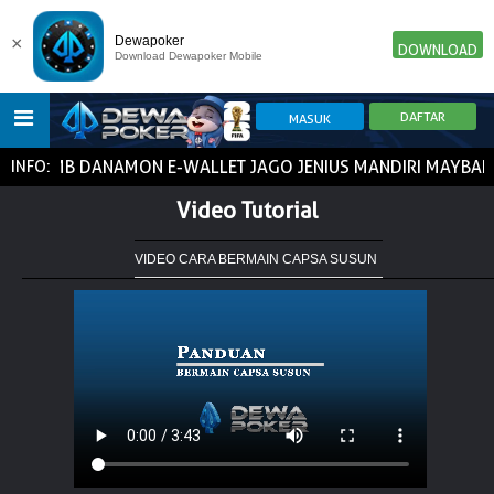
×
Dewapoker
DOWNLOAD
Download Dewapoker Mobile
RI BSI CIMB DANAMON E-WALLET JAGO JENIUS MANDIRI MAYBAN
INFO:
HOME
Video Tutorial
POKER
SLOT GAME
IDN E-LOTTERY
VIDEO CARA BERMAIN CAPSA SUSUN
NEW
NEW
SPORTBOOK
LIVE CASINO
IDNLIVE
NEW
TOGEL
ESPORTS
ARCADE
NEW
NEW
NEW
TEMBAK IKAN
IDNRAFFLE
IDNTRADE